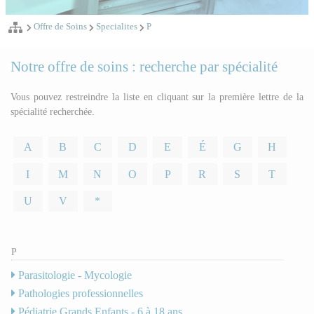
Offre de Soins
Specialites
P
Notre offre de soins : recherche par spécialité
Vous pouvez restreindre la liste en cliquant sur la première lettre de la
spécialité recherchée.
A
B
C
D
E
É
G
H
I
M
N
O
P
R
S
T
U
V
*
P
Parasitologie - Mycologie
Pathologies professionnelles
Pédiatrie Grands Enfants - 6 à 18 ans