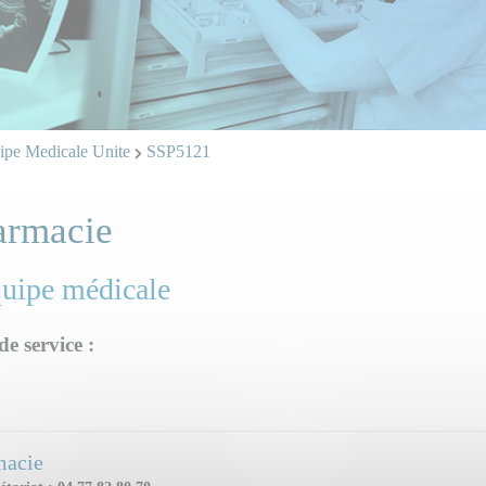
pe Medicale Unite
SSP5121
armacie
quipe médicale
de service :
macie