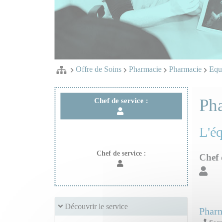
Offre de Soins
Pharmacie
Pharmacie
Equi
Ph
Chef de service :
L'é
Chef de service :
Chef 
Découvrir le service
Phar