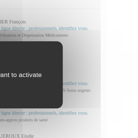
ER François
 ligne directe : professionnels, identifiez vous.
érilisation et Dispensation Médicaments
ant to activate
SETTA Jihen
 ligne directe : professionnels, identifiez vous.
pensation : HAD - rétrocession-PASS-Soins urgents
OIN Charlotte
 ligne directe : professionnels, identifiez vous.
ats-appros produits de santé
UEROUX Elodie