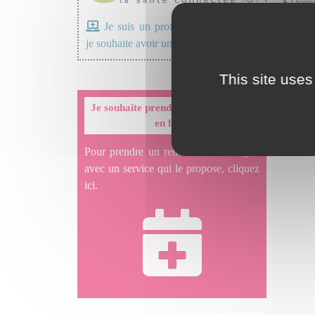
Derma
Diabé
Je suis un professionnel de santé,
Doul
je souhaite avoir un avis médical
This site uses
Je souhaite prendre un rendez-vous
en ligne
Pour prendre un rendez-vous en ligne
avec un service qui le propose, cliquez
ici.