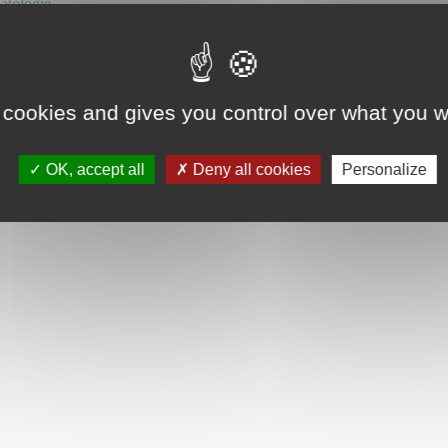
tologie
tologie pédiatrique
eur
 cookies and gives you control over what you w
OK, accept all
Deny all cookies
Personalize