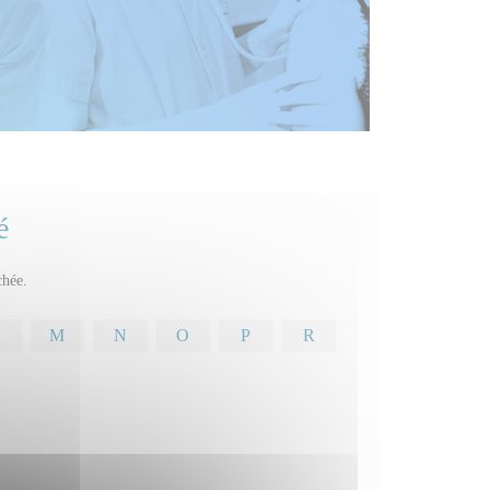
é
chée.
M
N
O
P
R