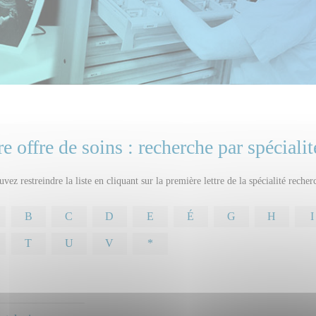
e offre de soins : recherche par spécialit
vez restreindre la liste en cliquant sur la première lettre de la spécialité recher
B
C
D
E
É
G
H
I
T
U
V
*