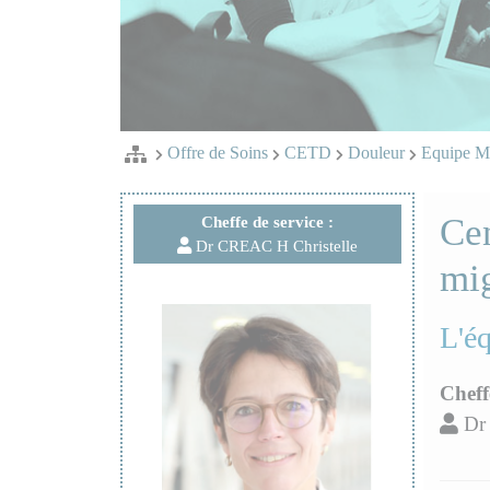
Offre de Soins
CETD
Douleur
Equipe Me
Cen
Cheffe de service :
Dr CREAC H Christelle
mi
L'é
Cheff
Dr 