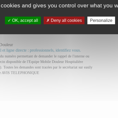
Consult
 cookies and gives you control over what you w
ARBONNIER Marion
Dr DESS
OK, accept all
Deny all cookies
Personalize
 et ligne directe : professionnels, identifiez vous.
Mail et
Médecin gén
Douleur
 et ligne directe : professionnels, identifiez vous.
t du numéro permettant de demander le rappel de l'interne ou
cin disponible de l'Equipe Mobile Douleur Hospitalière
Toutes les demandes sont tracées par le secrétariat sur easily
che AVIS TELEPHONIQUE