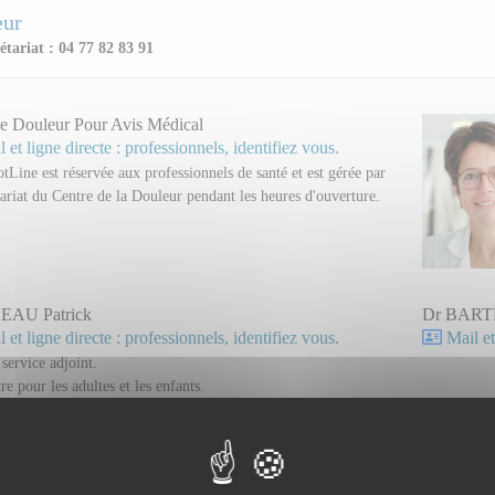
eur
étariat : 04 77 82 83 91
e Douleur Pour Avis Médical
 et ligne directe : professionnels, identifiez vous.
tLine est réservée aux professionnels de santé et est gérée par
tariat du Centre de la Douleur pendant les heures d'ouverture.
EAU Patrick
Dr BARTH
 et ligne directe : professionnels, identifiez vous.
Mail et
service adjoint.
re pour les adultes et les enfants.
RESTIER Mélanie
Dr PEYR
 et ligne directe : professionnels, identifiez vous.
Mail et
ogue
Neurologue