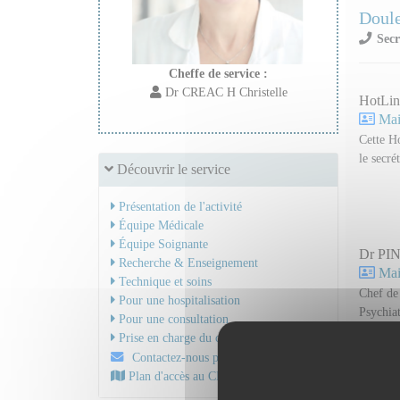
Doul
Secr
Cheffe de service :
Dr CREAC H Christelle
HotLin
Mail
Cette Ho
le secré
Découvrir le service
Présentation de l'activité
Équipe Médicale
Équipe Soignante
Dr PIN
Recherche & Enseignement
Mail
Technique et soins
Chef de 
Pour une hospitalisation
Psychiat
Pour une consultation
Prise en charge du cancer
Contactez-nous par mail
Dr FO
Plan d'accès au CHU
Mail
Neurol