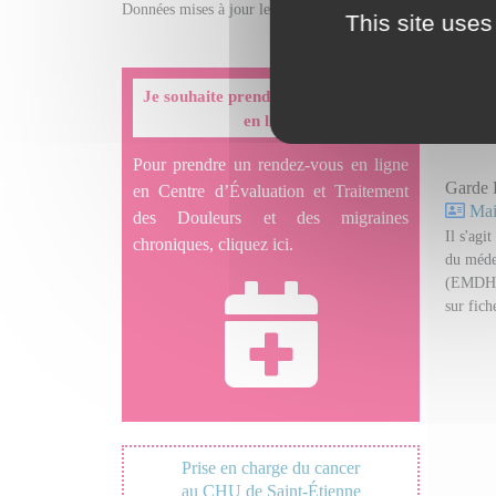
Données mises à jour le 07/02/2025
This site uses
Dr CH
Je souhaite prendre un rendez-vous
Mail
en ligne
Pour prendre un rendez-vous en ligne
Garde 
en Centre d’Évaluation et Traitement
Mail
des Douleurs et des migraines
Il s'agi
chroniques, cliquez ici.
du méde
(EMDH). 
sur fi
Prise en charge du cancer
au CHU de Saint-Étienne