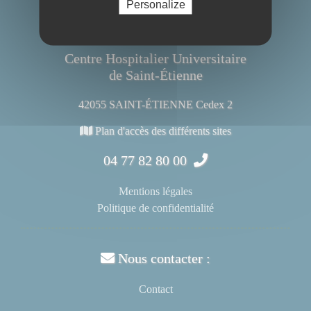
Personalize
Centre Hospitalier Universitaire
de Saint-Étienne
42055 SAINT-ÉTIENNE Cedex 2
Plan d'accès des différents sites
04 77 82 80 00
Mentions légales
Politique de confidentialité
Nous contacter :
Contact