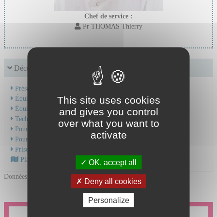
Chef de service :
Pr THOMAS Thierry
Découvrir le service
Présentation de l'activité
This site uses cookies
Équipe Médicale
Équipe Soignante
and gives you control
Technique et soins
over what you want to
Pour une hospitalisation
activate
Pour une consultation
Prise en charge du cancer
Plan d'accès au CHU
OK, accept all
Données mises à jour le 24/06/2026
Deny all cookies
Personalize
Je souhaite prendre un rendez-vous en ligne