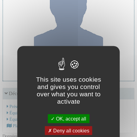
Cheffe de service :
Pr LAPORTE Silvy
This site uses cookies
and gives you control
over what you want to
Découvrir le service
activate
Présentation de l'activité
Équipe Médicale
OK, accept all
Équipe Soignante
Plan d'accès au CHU
Deny all cookies
Données mises à jour le 02/10/2024