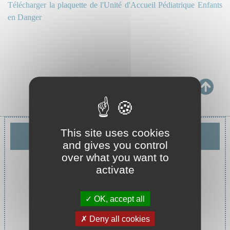
Télécharger la plaquette de l'Unité d'Accueil Pédiatrique Enfants
en Danger
Chef de service :
This site uses cookies
Pr CANTAIS Aymeric
and gives you control
over what you want to
activate
OK, accept all
Deny all cookies