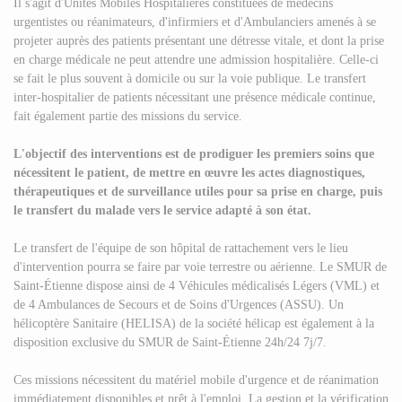
Il s'agit d'Unités Mobiles Hospitalières constituées de médecins
urgentistes ou réanimateurs, d'infirmiers et d'Ambulanciers amenés à se
projeter auprès des patients présentant une détresse vitale, et dont la prise
en charge médicale ne peut attendre une admission hospitalière. Celle-ci
se fait le plus souvent à domicile ou sur la voie publique. Le transfert
inter-hospitalier de patients nécessitant une présence médicale continue,
fait également partie des missions du service.
L'objectif des interventions est de prodiguer les premiers soins que
nécessitent le patient, de mettre en œuvre les actes diagnostiques,
thérapeutiques et de surveillance utiles pour sa prise en charge, puis
le transfert du malade vers le service adapté à son état.
Le transfert de l'équipe de son hôpital de rattachement vers le lieu
d'intervention pourra se faire par voie terrestre ou aérienne. Le SMUR de
Saint-Étienne dispose ainsi de 4 Véhicules médicalisés Légers (VML) et
de 4 Ambulances de Secours et de Soins d'Urgences (ASSU). Un
hélicoptère Sanitaire (HELISA) de la société hélicap est également à la
disposition exclusive du SMUR de Saint-Étienne 24h/24 7j/7.
Ces missions nécessitent du matériel mobile d'urgence et de réanimation
immédiatement disponibles et prêt à l'emploi. La gestion et la vérification