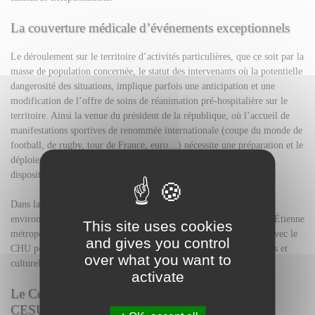
La couverture médicale d’événements exceptionnels
Le déroulement sur le territoire d’activités particulières, que ce soit par la
masse de population concernée, le statut des intervenants où la potentielle
dangerosité des situations, implique parfois une anticipation et une
modification de l’offre de soins de réanimation pré-hospitalière sur le
territoire. Ainsi la venue du président de la république, où l’accueil de
manifestations sportives de renommée internationale (coupe du monde de
football, de rugby, tour de France, euro…) nécessite une préparation et le
déploiement ponctuel de moyens supplémentaires dont la mise à
disposition et la coordination incombe au SAMU.
Dans la Loire, l’ancrage fort du SAMU de Saint-Étienne dans son
environnement local a naturellement conduit l’ASSE ainsi que St-Étienne
This site uses cookies
métropole et la Préfecture a choisir de travailler sous convention avec le
and gives you control
CHU pour que le SAMU 42 médicalise les manifestations sportives et
over what you want to
culturelles se déroulant à Geoffroy Guichard.
activate
Le Centre d'Enseignement des Soins d'Urgence -
CESU