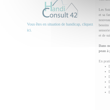
Les Soi
et sa fa
nouveau
Vous êtes en situation de handicap, cliquez
besoins
ici.
sensorie
et de su
Dans no
peau à 
En prati
D
D
D
D
D
D