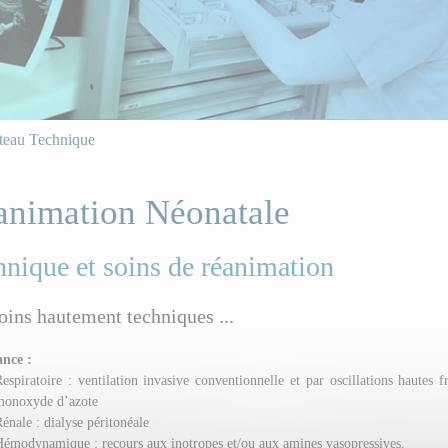
teau Technique
animation Néonatale
hnique et soins de réanimation
oins hautement techniques ...
nce :
espiratoire : ventilation invasive conventionnelle et par oscillations hautes f
monoxyde d’azote
énale : dialyse péritonéale
émodynamique : recours aux inotropes et/ou aux amines vasopressives,