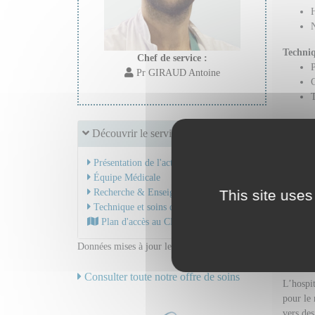
N
Techniq
Chef de service :
P
Pr GIRAUD Antoine
C
T
Monitor
Découvrir le service
M
E
Présentation de l'activité
D
Équipe Médicale
Recherche & Enseignement
This site uses
É
Technique et soins de réanimation
Plan d'accès au CHU
Données mises à jour le 16/02/2026
Mais 
Consulter toute notre offre de soins
L’hospit
pour le 
vers des