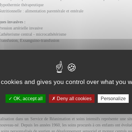
Hypothermie thérapeutique
utritionnelle : alimentation parentérale et entérale
ues invasives :
ression artérielle invasive
athéterisme central - microcathétérisme
ransfusion, Exsanguino-transfusion
ing :
onitoring cardiorespiratoire
chographie cardiaque, rénale, digestive, transfontanellaire
oppler trans-crânien
Imagerie médicale
 cookies and gives you control over what you w
lectroencéphalographie conventionnelle et d’amplitude
Évaluation des Mouvements Généraux
Examens ophtalmologiques
OK, accept all
Deny all cookies
Personalize
également une philosophie de soins ... le soutien au d
alisation dans un Service de Réanimation et soins intensifs représente une sit
nouveau-né. Depuis les années 1960, les soins procurés à ces enfants ont évolué
 soins personnalisés de soutien au développement sensoriel et moteur centrés sur