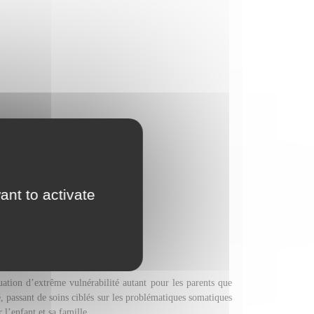
ant to activate
éveloppement
uation d’extrême vulnérabilité autant pour les parents que
, passant de soins ciblés sur les problématiques somatiques
 l’enfant et sa famille.