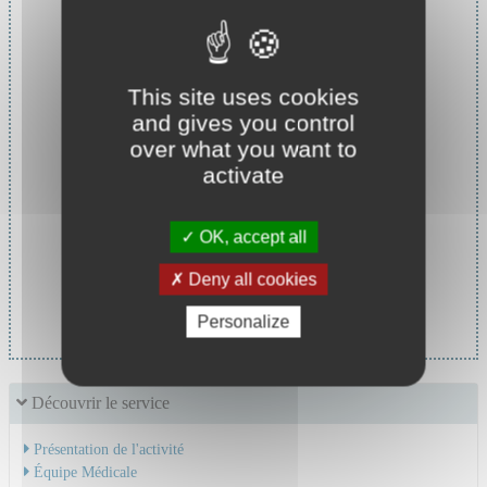
This site uses cookies
and gives you control
over what you want to
activate
OK, accept all
Deny all cookies
Cheffe de service :
Pr MASSOUBRE Catherine
Personalize
Découvrir le service
Présentation de l'activité
Équipe Médicale