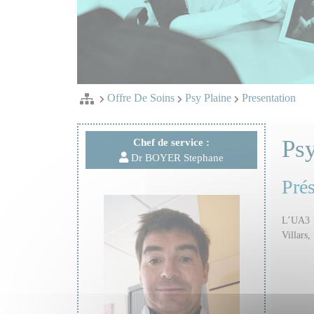
Offre De Soins
Psy Plaine
Presentation
Ps
Chef de service :
Dr BOYER Stephane
Prés
L’UA3 e
Villars,