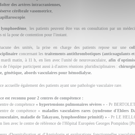
olter des artères intracraniennes,
réserve cérébrale vasomotrice
,
apillaroscopie
.
e
lymphoedème
, les patients peuvent être vus en consultation par un méde
s ni la pose de contention pour l'instant.
hacune des unités, la prise en charge des patients repose sur une
co
sciplinaire
concernant les
traitements antithrombotiques (anticoagulants et
s mardi matin, à 11 h, en lien avec l'unité de neurovasculaire,
afin d'optimis
 de l'équipe participent aussi à d'autres réunions pluridisciplinaires :
chirurgie
se, génétique, abords vasculaires pour hémodialyse.
ce accueille également des patients ayant une pathologie vasculaire rare.
ice est reconnu pour 2 centres de compétence :
centre de compétence
« hypertensions pulmonaires sévères
» - Pr BERTOLET
centre de compétence «
maladies vasculaires rares (syndrome d'Ehlers Da
musculaire, maladie de Takayasu, lymphoedème primitif) » -
Pr LE HELL
n lien avec le centre de référence de l'Hôpital Européen Georges Pompidou 
eurs d'hospitalisation et d'Angiologie et explorations fonctionnelles vasculaire