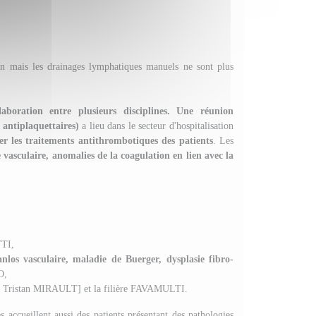
cin mais les drainages lymphatiques manuels ne sont plus
llaboration entre plusieurs disciplines. Une réunion
 antiplaquettaires)
a lieu dans le secteur d'hospitalisation
er les traitements antithrombotiques des patients
.
Les
 vasculaire, anomalies de la coagulation en lien avec la
TI,
nlos vasculaire, maladie de Buerger, dysplasie fibro-
O,
[Pr Tristan MIRAULT] et la filière FAVAMULTI.
s accueillent aussi des patients présentant des pathologies