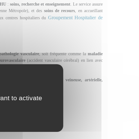
 CHU
:
soins, recherche et enseignement
. Le service assure
ienne Métropole), et des
soins de recours
, en accueillant
Groupement Hospitalier de
x centres hospitaliers du
pathologie vasculaire
, soit fréquente comme la
maladie
eurovasculaire
(accident vasculaire cérébral) en lien avec
autres
maladies vasculaires rares
.
des patients ayant une
pathologie veineuse, artérielle,
ant to activate
rage pour lambeaux),