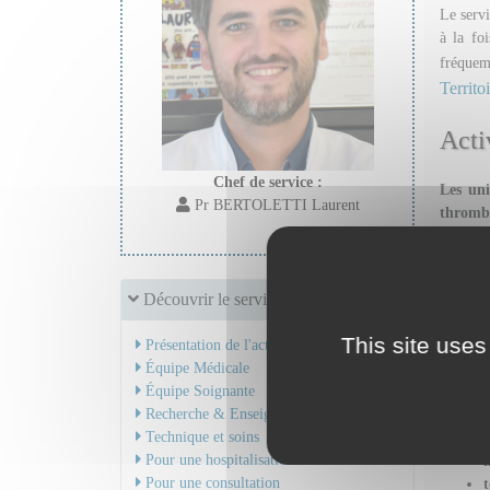
Le serv
à la fo
fréquem
Territo
Acti
Chef de service :
Les uni
Pr BERTOLETTI Laurent
thromb
l'unité 
L'unité
Découvrir le service
microci
This site uses
Présentation de l'activité
Plusieu
Équipe Médicale
Équipe Soignante
Recherche & Enseignement
Technique et soins
m
Pour une hospitalisation
Pour une consultation