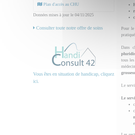
Plan d'accès au CHU
H
Données mises à jour le 04/11/2025
c
Consulter toute notre offre de soins
Pour l
pratiqué
Dans c
pluridi
tous le
médecins
grosses
Vous êtes en situation de handicap, cliquez
ici.
Le servi
Le serv
e
Les sect