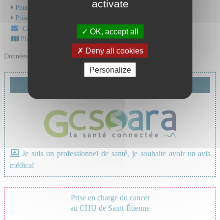
activate
Pour une consultation
Prise en charge du cancer
Contactez-nous par mail
OK, accept all
Plan d'accès au CHU
Deny all cookies
Données mises à jour le 16/07/2026
Personalize
Demande de téléexpertise
Je suis un professionnel de santé, je souhaite avoir un avis
médical
Prise en charge du cancer
au CHU de Saint-Étienne