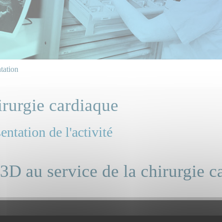
tation
rurgie cardiaque
entation de l'activité
3D au service de la chirurgie c