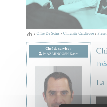
Offre De Soins
Chirurgie Cardiaque
Presen
Chi
Chef de service :
Pr AZARNOUSH Kasra
Prés
La 