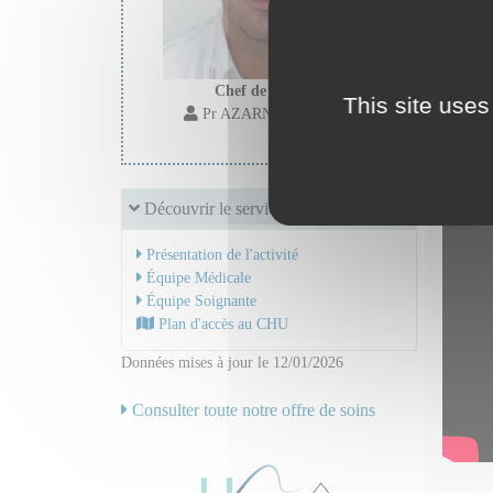
Chef de service :
This site uses
Pr AZARNOUSH Kasra
Découvrir le service
Présentation de l'activité
Équipe Médicale
Équipe Soignante
Plan d'accès au CHU
Données mises à jour le 12/01/2026
Consulter toute notre offre de soins