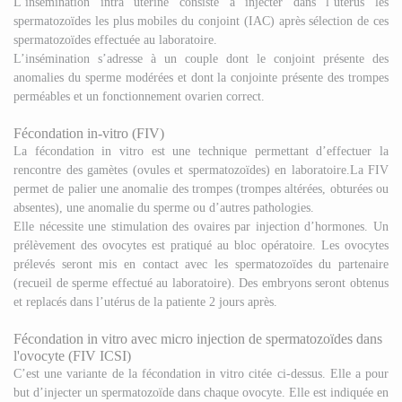
L’insémination intra utérine consiste à injecter dans l’utérus les
spermatozoïdes les plus mobiles du conjoint (IAC) après sélection de ces
spermatozoïdes effectuée au laboratoire.
L’insémination s’adresse à un couple dont le conjoint présente des
anomalies du sperme modérées et dont la conjointe présente des trompes
perméables et un fonctionnement ovarien correct.
Fécondation in-vitro (FIV)
La fécondation in vitro est une technique permettant d’effectuer la
rencontre des gamètes (ovules et spermatozoïdes) en laboratoire.La FIV
permet de palier une anomalie des trompes (trompes altérées, obturées ou
absentes), une anomalie du sperme ou d’autres pathologies.
Elle nécessite une stimulation des ovaires par injection d’hormones. Un
prélèvement des ovocytes est pratiqué au bloc opératoire. Les ovocytes
prélevés seront mis en contact avec les spermatozoïdes du partenaire
(recueil de sperme effectué au laboratoire). Des embryons seront obtenus
et replacés dans l’utérus de la patiente 2 jours après.
Fécondation in vitro avec micro injection de spermatozoïdes dans
l'ovocyte (FIV ICSI)
C’est une variante de la fécondation in vitro citée ci-dessus. Elle a pour
but d’injecter un spermatozoïde dans chaque ovocyte. Elle est indiquée en