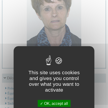
Cheffe de service :
Pr MASSOUBRE Catherine
This site uses cookies
and gives you control
Découvrir le service
over what you want to
Présentation de l'activité
activate
Équipe Médicale
Équipe Soignante
OK, accept all
Technique et soins