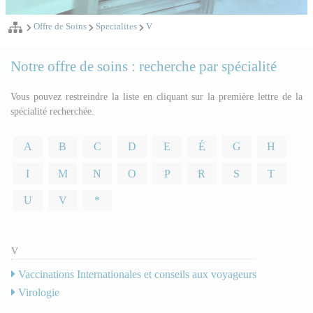
Offre de Soins
Specialites
V
Notre offre de soins : recherche par spécialité
Vous pouvez restreindre la liste en cliquant sur la première lettre de la
spécialité recherchée.
A
B
C
D
E
É
G
H
I
M
N
O
P
R
S
T
U
V
*
V
Vaccinations Internationales et conseils aux voyageurs
Virologie