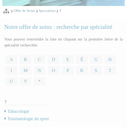
Offre de Soins
Specialites
T
Notre offre de soins : recherche par spécialité
Vous pouvez restreindre la liste en cliquant sur la première lettre de la
spécialité recherchée.
A
B
C
D
E
É
G
H
I
M
N
O
P
R
S
T
U
V
*
T
Tabacologie
Traumatologie du sport