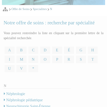
Offre de Soins
Specialites
N
Notre offre de soins : recherche par spécialité
Vous pouvez restreindre la liste en cliquant sur la première lettre de la
spécialité recherchée.
A
B
C
D
E
É
G
H
I
M
N
O
P
R
S
T
U
V
*
N
Néphrologie
Néphrologie pédiatrique
Neurochirurgie Saint-Étienne