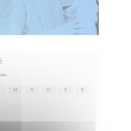
é
chée.
M
N
O
P
R