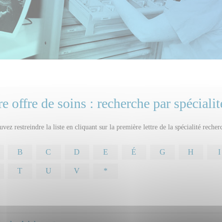
e offre de soins : recherche par spécialit
vez restreindre la liste en cliquant sur la première lettre de la spécialité recher
B
C
D
E
É
G
H
I
T
U
V
*