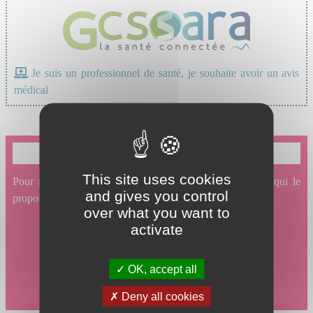
Je suis un professionnel de santé, je souhaite avoir un avis
médical
Je souhaite prendre un rendez-vous en ligne
This site uses cookies
Pour prendre un rendez-vous en ligne avec un service qui le
and gives you control
propose, cliquez ici.
over what you want to
activate
OK, accept all
Deny all cookies