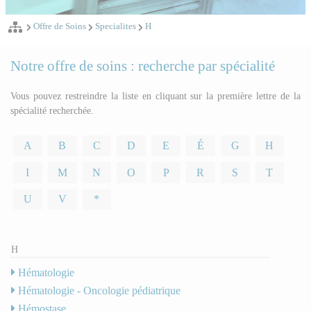
Offre de Soins
Specialites
H
Notre offre de soins : recherche par spécialité
Vous pouvez restreindre la liste en cliquant sur la première lettre de la
spécialité recherchée.
A
B
C
D
E
É
G
H
I
M
N
O
P
R
S
T
U
V
*
H
Hématologie
Hématologie - Oncologie pédiatrique
Hémostase