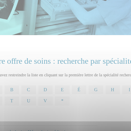
e offre de soins : recherche par spécialit
vez restreindre la liste en cliquant sur la première lettre de la spécialité recher
B
C
D
E
É
G
H
I
T
U
V
*