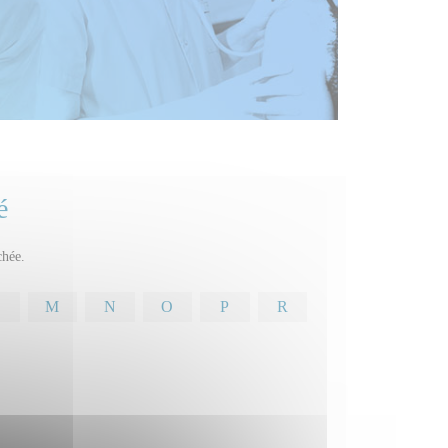
é
chée.
M
N
O
P
R