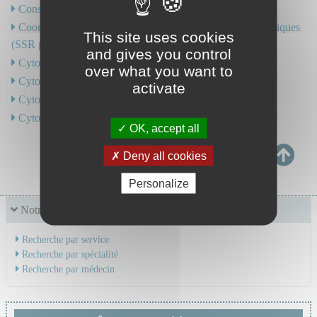
Consultations pour coups et blessures
Coordination en Soins de Suite et de Réadaptation Pédiatriques
This site uses cookies
(SSR pédiatriques - réseau R4P)
and gives you control
Cytogénétique hématologique
over what you want to
Cytologie
activate
Cytologie - Histologie Rénale
Cytométrie en flux
OK, accept all
Deny all cookies
Personalize
Notre offre de soins
Recherche par service
Recherche par spécialité
Recherche par médecin