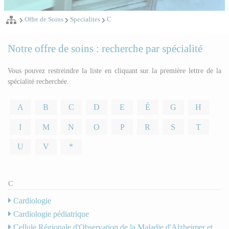
Offre de Soins
Specialites
C
Notre offre de soins : recherche par spécialité
Vous pouvez restreindre la liste en cliquant sur la première lettre de la
spécialité recherchée.
A
B
C
D
E
É
G
H
I
M
N
O
P
R
S
T
U
V
*
C
Cardiologie
Cardiologie pédiatrique
Cellule Régionale d'Observation de la Maladie d'Alzheimer et