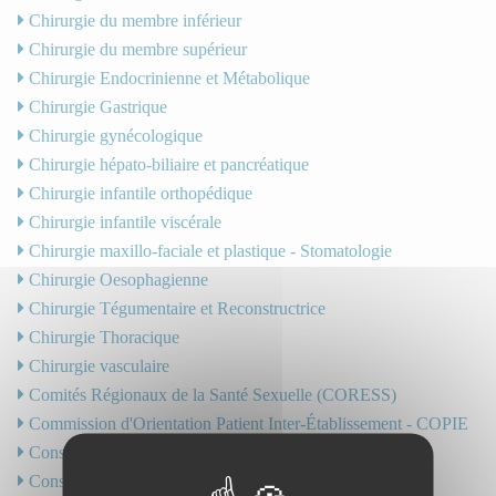
Chirurgie du membre inférieur
Chirurgie du membre supérieur
Chirurgie Endocrinienne et Métabolique
Chirurgie Gastrique
Chirurgie gynécologique
Chirurgie hépato-biliaire et pancréatique
Chirurgie infantile orthopédique
Chirurgie infantile viscérale
Chirurgie maxillo-faciale et plastique - Stomatologie
Chirurgie Oesophagienne
Chirurgie Tégumentaire et Reconstructrice
Chirurgie Thoracique
Chirurgie vasculaire
Comités Régionaux de la Santé Sexuelle (CORESS)
Commission d'Orientation Patient Inter-Établissement - COPIE
Consultations de semi-urgence pédiatrique
Consultations post-réanimation pédiatrique