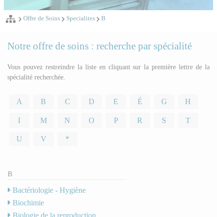
Offre de Soins
Specialites
B
Notre offre de soins : recherche par spécialité
Vous pouvez restreindre la liste en cliquant sur la première lettre de la
spécialité recherchée.
A
B
C
D
E
É
G
H
I
M
N
O
P
R
S
T
U
V
*
B
Bactériologie - Hygiène
Biochimie
Biologie de la reproduction