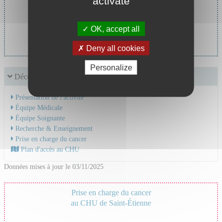
activate
Cheffe de service :
OK, accept all
Dr TRONE Jane Chloe
Deny all cookies
Personalize
Découvrir le service
Présentation de l'activité
Équipe Médicale
Équipe Soignante
Recherche & Enseignement
Prise en charge du cancer
Plan d'accès au CHU
Données mises à jour le 03/11/2025
Prise en charge du cancer
au CHU de Saint-Étienne