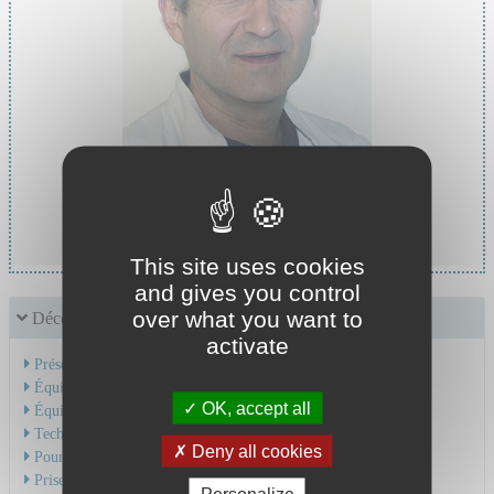
Chef de service :
Pr CROISILLE Pierre
This site uses cookies
and gives you control
over what you want to
Découvrir le service
activate
Présentation de l'activité
Équipe Médicale
OK, accept all
Équipe Soignante
Technique et soins
Deny all cookies
Pour une consultation
Prise en charge du cancer