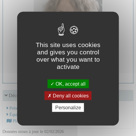
This site uses cookies
and gives you control
over what you want to
Cheffe de service :
activate
Dr GAY Aurelia
OK, accept all
Découvrir le service
Deny all cookies
Personalize
Présentation de l'activité
Équipe Médicale
Plan d'accès au CHU
Données mises à jour le 02/02/2026