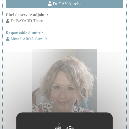
Dr GAY Aurelia
Chef de service adjoint :
Dr BAYARD Theau
Responsable d'unité :
Mme LAROA Camille