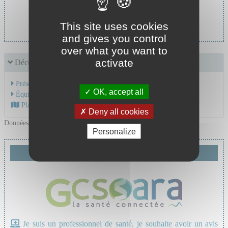
Cheffe de service :
Dr GAY Aurelia
This site uses cookies
and gives you control
over what you want to
activate
Découvrir le service
Présentation de l'activité
OK, accept all
Équipe Médicale
Plan d'accès au CHU
Deny all cookies
Données mises à jour le 02/02/2026
Personalize
Demande de téléexpertise
Je suis un professionnel de santé, je souhaite avoir un avis