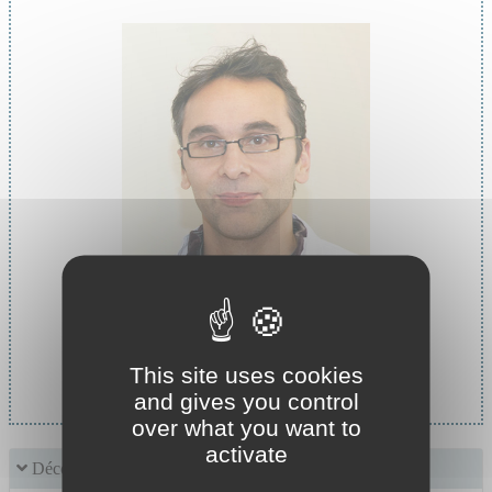
Chef de service :
This site uses cookies
Pr FAKRA Eric
and gives you control
over what you want to
activate
Découvrir le service