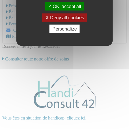
Présentation de l'activité
OK, accept all
Équipe Médicale
Deny all cookies
Équipe Soignante
Pour une consultation
Personalize
Contactez-nous par mail
Plan d'accès au CHU
Données mises à jour le 12/03/2025
Consulter toute notre offre de soins
Vous êtes en situation de handicap, cliquez ici.