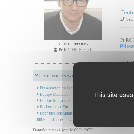
Centr
Secr
Pr ROC
Chef de service :
Mail
Pr ROCHE Frederic
Dr MO
Mail
Découvrir le service
Présentation de l'activité
This site uses
Équipe Médicale
Équipe Soignante
Recherche et Formation
Pour une consultation
Plan d'accès au CHU
Données mises à jour le 09/01/2026