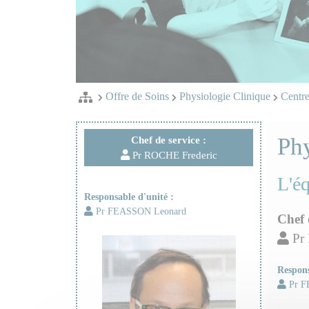
Offre de Soins
Physiologie Clinique
Centre
Phy
Chef de service :
Pr ROCHE Frederic
L'é
Responsable d'unité :
Pr FEASSON Leonard
Chef 
Pr 
Respons
Pr F