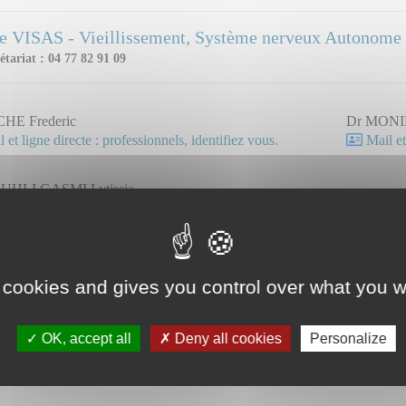
e VISAS - Vieillissement, Système nerveux Autonome 
étariat : 04 77 82 91 09
HE Frederic
Dr MONIE
 et ligne directe : professionnels, identifiez vous.
Mail et
UHLI GASMI Lytissia
 et ligne directe : professionnels, identifiez vous.
 cookies and gives you control over what you w
OK, accept all
Deny all cookies
Personalize