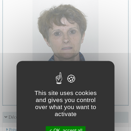
Cheffe de service :
This site uses cookies
Pr MASSOUBRE Catherine
and gives you control
over what you want to
activate
Découvrir le service
Présentation de l'activité
OK, accept all