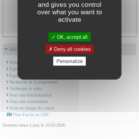
and gives you control
Chef de service :
over what you want to
Pr CAMDESSANCHE Jean-
activate
Philippe
OK, accept all
Deny all cookies
Découvrir le service
Personalize
Présentation de l'activité
Équipe Médicale
Équipe Soignante
Recherche & Enseignement
Technique et soins
Pour une hospitalisation
Pour une consultation
Prise en charge du cancer
Plan d'accès au CHU
Données mises à jour le 25/02/2026