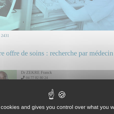
2431
e offre de soins : recherche par médecin
Dr ZEKRE Franck
04 77 82 80 24
Mail et ligne directe : professionnels, identifiez vous.
Rhumatologue pédiatre
 cookies and gives you control over what you w