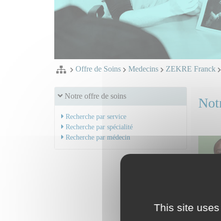
Offre de Soins
Medecins
ZEKRE Franck
Notre offre de soins
Notr
Recherche par service
Recherche par spécialité
Recherche par médecin
This site uses