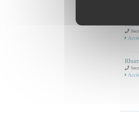
Serv
Pédia
Secr
Accéd
Rhuma
Secr
Accéd