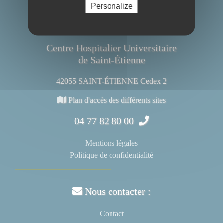
Personalize
Centre Hospitalier Universitaire
de Saint-Étienne
42055 SAINT-ÉTIENNE Cedex 2
Plan d'accès des différents sites
04 77 82 80 00
Mentions légales
Politique de confidentialité
Nous contacter :
Contact