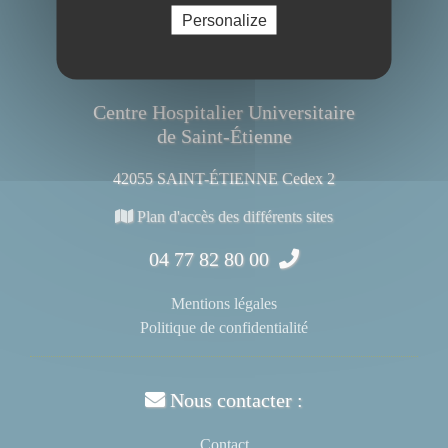
Personalize
Centre Hospitalier Universitaire
de Saint-Étienne
42055 SAINT-ÉTIENNE Cedex 2
Plan d'accès des différents sites
04 77 82 80 00
Mentions légales
Politique de confidentialité
Nous contacter :
Contact