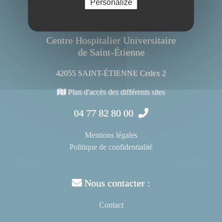
Personalize
Centre Hospitalier Universitaire
de Saint-Étienne
42055 SAINT-ÉTIENNE Cedex 2
Plan d'accès des différents sites
04 77 82 80 00
Mentions légales
Politique de confidentialité
Nous contacter :
Contact