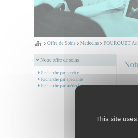
Offre de Soins
Medecins
POURQUET An
Notre offre de soins
Notr
Recherche par service
Recherche par spécialité
Recherche par médecin
This site uses