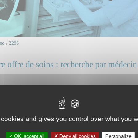
ne
2286
e offre de soins : recherche par médecin
Dr POURQUET Anne
Mail et ligne directe : professionnels, identifiez vous.
Consulter son mini CV
 cookies and gives you control over what you w
OK, accept all
Deny all cookies
Personalize