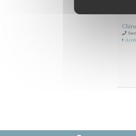
Serv
Chiru
Secr
Accéd