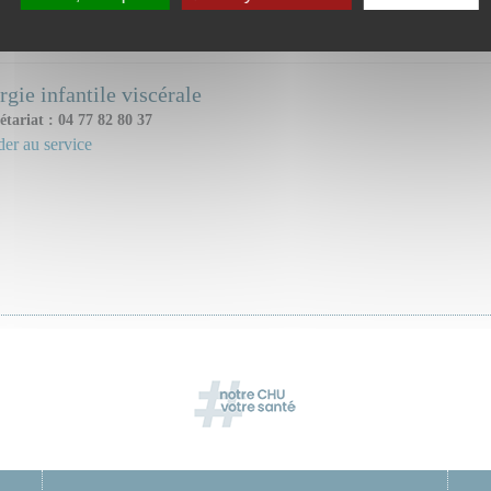
ice(s) ou unité(s) concerné(s) :
rgie infantile viscérale
étariat : 04 77 82 80 37
er au service