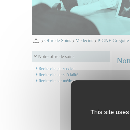
Offre de Soins
Medecins
PIGNE Gregoire
Notre offre de soins
Notr
Recherche par service
Recherche par spécialité
Recherche par médecin
Dr PIG
Mail
Serv
This site uses
Radio