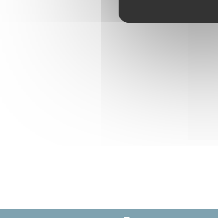
Secr
Accéd