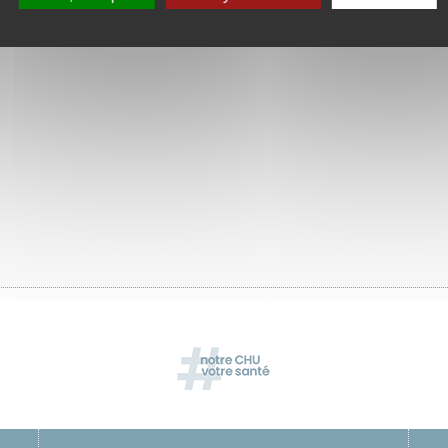
étariat : 04 77 82 28 83
er au service