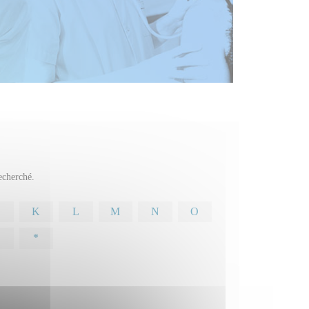
recherché.
K
L
M
N
O
*