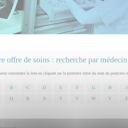
e offre de soins : recherche par médecin
vez restreindre la liste en cliquant sur la première lettre du nom du praticien 
B
C
D
E
F
G
H
J
Q
R
S
T
V
W
Y
Z