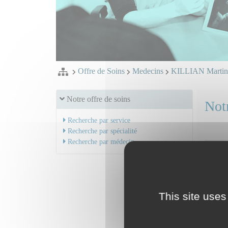
Offre de Soins
Medecins
KILLIAN Marti
Notre offre de soins
Notr
Recherche par service
Recherche par spécialité
Recherche par médecin
This site uses