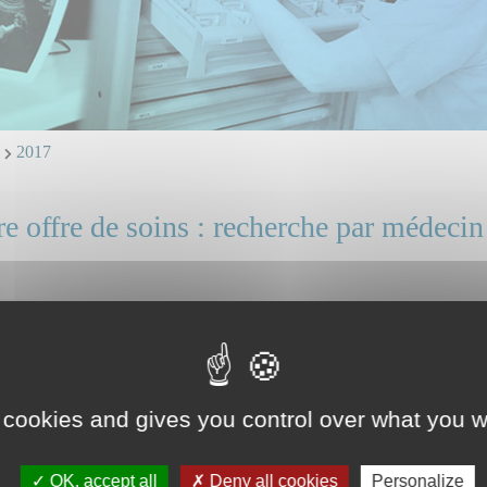
n
2017
e offre de soins : recherche par médecin
Dr KILLIAN Martin
Mail et ligne directe : professionnels, identifiez vous.
Chef de service adjoint.
Consulter son mini CV
 cookies and gives you control over what you w
OK, accept all
Deny all cookies
Personalize