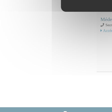
Serv
Médec
Secr
Accéd