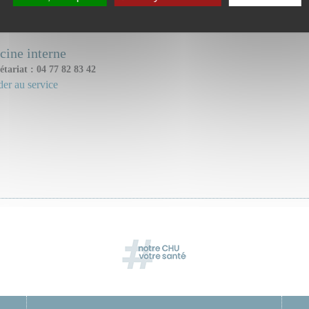
ice(s) ou unité(s) concerné(s) :
ine interne
étariat : 04 77 82 83 42
er au service