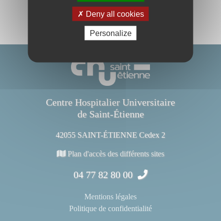
Deny all cookies
Personalize
Centre Hospitalier Universitaire
de Saint-Étienne
42055 SAINT-ÉTIENNE Cedex 2
Plan d'accès des différents sites
04 77 82 80 00
Mentions légales
Politique de confidentialité