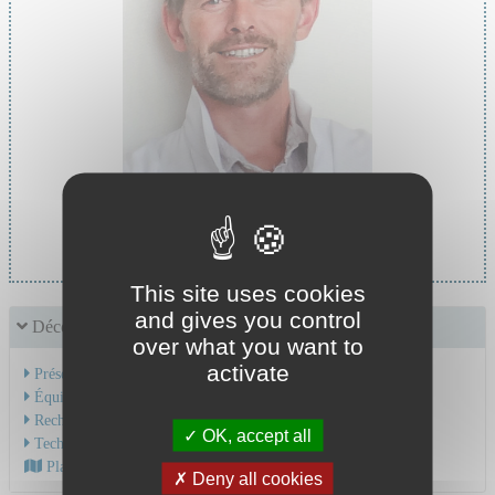
Chef de service :
Pr GIRAUX Pascal
This site uses cookies
and gives you control
Découvrir le service
over what you want to
activate
Présentation de l'activité
Équipe Médicale
Recherche & Enseignement
OK, accept all
Technique et soins
Plan d'accès au CHU
Deny all cookies