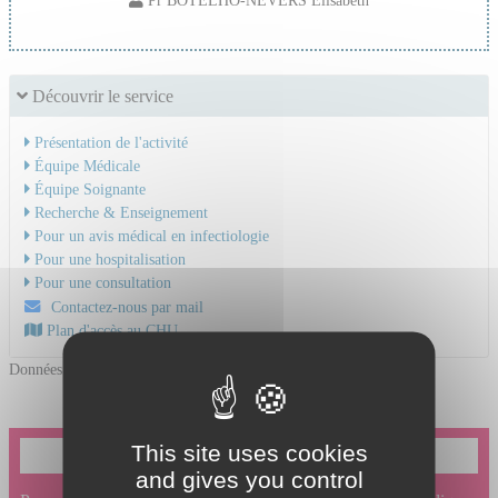
Découvrir le service
Présentation de l'activité
Équipe Médicale
Équipe Soignante
Recherche & Enseignement
Pour un avis médical en infectiologie
Pour une hospitalisation
Pour une consultation
Contactez-nous par mail
Plan d'accès au CHU
Données mises à jour le 21/04/2026
This site uses cookies
Je souhaite prendre un rendez-vous en ligne
and gives you control