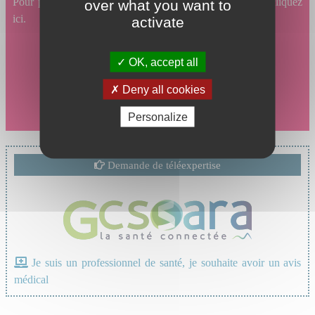
Pour prendre un rendez-vous en ligne en Infectiologie, cliquez
over what you want to
ici.
activate
OK, accept all
Deny all cookies
Personalize
Demande de téléexpertise
Je suis un professionnel de santé, je souhaite avoir un avis
médical