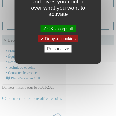
and gives you control
over what you want to
Chef de service :
activate
Pr PAUL Stephane
OK, accept all
Deny all cookies
Découvrir le service
Personalize
Présentation de l'activité
Équipe Médicale
Recherche & Enseignement
Technique et soins
Contacter le service
Plan d'accès au CHU
Données mises à jour le 30/03/2023
Consulter toute notre offre de soins