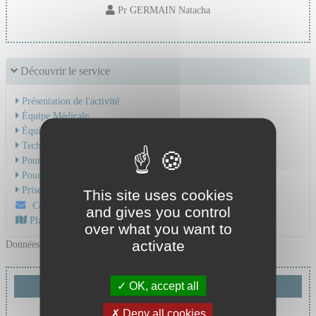
Pr GERMAIN Natacha
Découvrir le service
Présentation de l'activité
Équipe Médicale
Équipe Soignante
Technique et soins
Pour une hospitalisation
Pour une consultation
Prise en charge du cancer
This site uses cookies
Contactez-nous par mail
and gives you control
Plan d'accès au CHU
over what you want to
activate
Données mises à jour le 03/12/2025
OK, accept all
Demande de téléexpertise
Deny all cookies