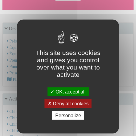
Découvrir le service
Présentation de l'activité
Équipe médicale
This site uses cookies
Équipe soignante
and gives you control
Pour une hospitalisation
over what you want to
Pour une consultation
Prise en charge du cancer
activate
Plan d'accès au CHU
OK, accept all
Activités chirurgicales
Deny all cookies
Chirurgie diverticulaire
Personalize
Chirurgie hépatobiliaire
Chirurgie de l'estomac
Chirurgie de l'oesophage