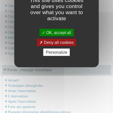
This site uses cookies
and gives you control
Chirurgie diverticulaire
Chirurgie hépatobiliaire
over what you want to
Chirurgie de l'estomac
activate
Chirurgie de l'oesophage
Chirurgie pancréatique
Chirurgie pariétale
OK, accept all
Maladies inflammatoires de l’intestin
Deny all cookies
Cancer colo-rectal
Lithiase vésiculaire
Personalize
Troubles de la Statique Pelvienne
Focus : chirurgie bariatrique
Accueil
Techniques chirurgicales
Avant l'intervention
L'intervention
Après l'intervention
Foire aux questions
Plaquette information réhabilitation précoce