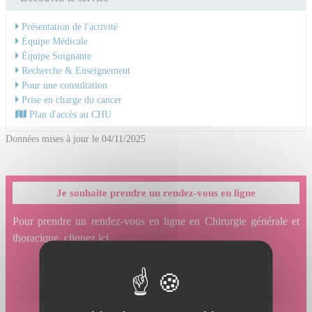
Présentation de l'activité
Équipe Médicale
Équipe Soignante
Recherche & Enseignement
Pour une consultation
Prise en charge du cancer
Plan d'accès au CHU
Données mises à jour le 04/11/2025
Je souhaite prendre un rendez-vous en ligne
Pour prendre un rendez-vous en ligne en Chirurgie générale et
thoracique, cliquez ici.