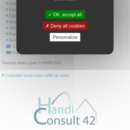
Présentation de l'activité
Équipe Médicale
OK, accept all
Équipe Soignante
Recherche & Enseignement
Deny all cookies
Technique et soins
Pour une hospitalisation
Personalize
Pour une consultation
Contactez-nous par mail
Plan d'accès au CHU
Données mises à jour le 03/08/2026
Consulter toute notre offre de soins